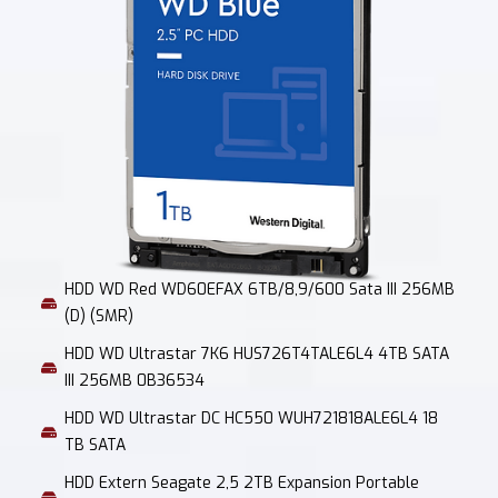
HDD WD Red WD60EFAX 6TB/8,9/600 Sata III 256MB
(D) (SMR)
HDD WD Ultrastar 7K6 HUS726T4TALE6L4 4TB SATA
III 256MB 0B36534
HDD WD Ultrastar DC HC550 WUH721818ALE6L4 18
TB SATA
HDD Extern Seagate 2,5 2TB Expansion Portable