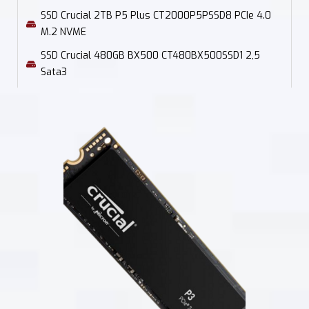
SSD Crucial 2TB P5 Plus CT2000P5PSSD8 PCIe 4.0
M.2 NVME
SSD Crucial 480GB BX500 CT480BX500SSD1 2,5
Sata3